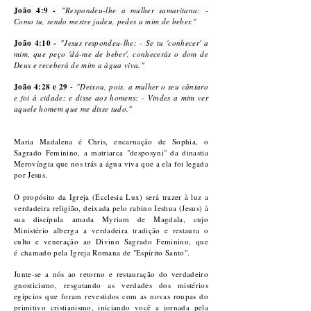
João 4:9 -
"Respondeu-lhe a mulher samaritana: -
Como tu, sendo mestre judeu, pedes a mim de beber."
João 4:10 -
"Jesus respondeu-lhe: - Se tu 'conhecer' a
mim, que peço 'dá-me de beber', conhecerás o dom de
Deus e receberá de mim a água viva."
João 4:28 e 29 -
"Deixou, pois, a mulher o seu cântaro
e foi à cidade; e disse aos homens:
- Vindes a mim ver
aquele homem que me disse tudo."
Maria Madalena é Chris, encarnação de Sophia, o
Sagrado Feminino, a matriarca "desposyni" da dinastia
Merovíngia que nos trás a água viva que a ela foi legada
por Jesus.
O propósito da Igreja (Ecclesia Lux) será trazer à luz a
verdadeira religião, deixada pelo rabino Ieshua (Jesus) à
sua discípula amada Myriam de Magdala, cujo
Ministério alberga
a verdadeira tradição e restaura o
culto e veneração ao Divino Sagrado Feminino, que
é
chamado pela Igreja Romana de "Espírito Santo".
Junte-se a nós
ao retorno e restauração do verdadeiro
gnosticismo, resgatando as verdades dos mistérios
egípcios que foram revestidos com as novas roupas do
primitivo cristianismo, iniciando você a jornada pela