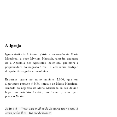
Evangelho oculto de Maria Madalena
"Pedro diz a
Maria Madalena: - Já que Tu te fazes a
intérprete dos acontecimentos, dize-n
os o que é o pecado no
mundo? R
espondeu Maria Madalena: - O Mestre nos disse
que não há pecado. Sois vós que fazeis existir o pecado no
mundo quando ages conforme vossa natureza inferior. Eis
porque ele veio habitar no meio de vós.
"
A Igreja
Igreja dedicada à honra, gló
ria e veneração de Maria
Madalena, a doce Myriam Magdala, também chamada
de a Apóstola dos Apóstolos, detentora, protetora e
perpetuadora do Sagrado Graal, a verdadeira tradição
dos primitivos gnósticos essênios.
Entramos agora no novo mil
ênio 2.000, que em
algarismos romano é MM, iniciais de Maria Madalena,
símbolo do regresso de Maria Madalena ao seu devido
lugar no mistério Cristão, conforme predito pelo
próprio Mestre:
J
o
ão 4:7 -
"Veio uma mulher de Samaria tirar água. E
Jesus pediu-lhe: - Dá-me de beber."