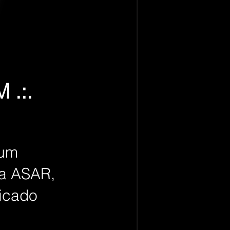
M .:.
ium
ra ASAR,
ficado