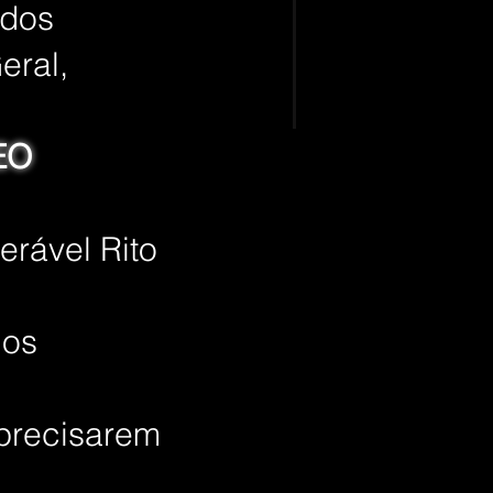
idos
eral,
EO
erável Rito
ios
 precisarem