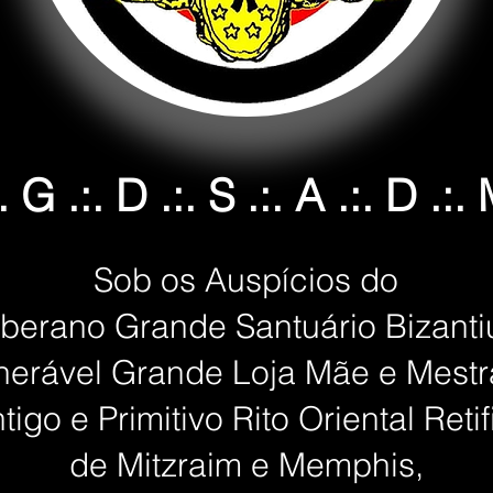
:. G .:. D .:. S .:. A .:. D .:. 
Sob os Auspícios do
berano Grande Santuário Bizant
nerável Grande Loja Mãe e Mest
tigo e Primitivo Rito Oriental Reti
de Mitzraim e Memphis,