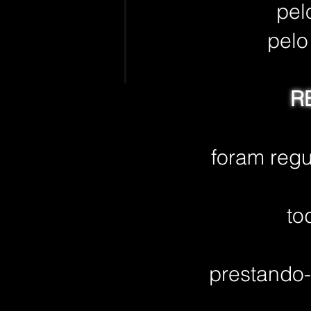
pel
pelo
R
foram regu
to
prestando-