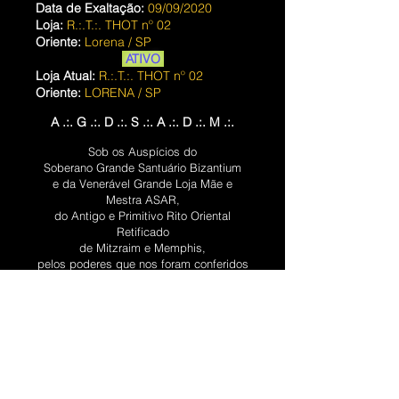
Data de Exaltação:
09/09/2020
Loja:
R.:.T.:. THOT nº 02
Oriente:
Lorena / SP
ATIVO
Loja Atual:
R.:.T.:. THOT nº 02
Oriente:
LORENA / SP
​A .:. G .:. D .:. S .:. A .:. D .:. M .:.
Sob os Auspícios do
Soberano Grande Santuário Bizantium
e da Venerável Grande Loja Mãe e
Mestra ASAR,
do Antigo e Primitivo Rito Oriental
Retificado
de Mitzraim e Memphis,
pelos poderes que nos foram conferidos
pelo Soberano Grande Hierophante
Geral,
Soberano Grão Mestre
RENATO ROMEO PIETRO SALVADEO
o irmão
CHARLES FRANKLIN DE
FRANÇA
foi regularmente iniciado em nosso
Venerável Rito