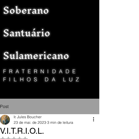
Soberano
Santuário
Sulamericano
FRATERNIDADE
FILHOS DA LUZ
Post
Ir. Jules Boucher
23 de mai. de 2023
3 min de leitura
V.I.T.R.I.O.L.
Avaliado com NaN de 5 estrelas.