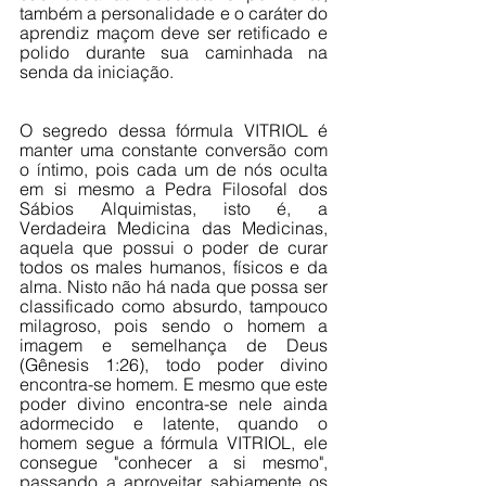
também a personalidade e o caráter do 
aprendiz maçom deve ser retificado e 
polido durante sua caminhada na 
senda da iniciação. 
O segredo dessa fórmula VITRIOL é 
manter uma constante conversão com 
o íntimo, pois cada um de nós oculta 
em si mesmo a Pedra Filosofal dos 
Sábios Alquimistas, isto é, a 
Verdadeira Medicina das Medicinas, 
aquela que possui o poder de curar 
todos os males humanos, físicos e da 
alma. Nisto não há nada que possa ser 
classificado como absurdo, tampouco 
milagroso, pois sendo o homem a 
imagem e semelhança de Deus 
(Gênesis 1:26), todo poder divino 
encontra-se homem. E mesmo que este 
poder divino encontra-se nele ainda 
adormecido e latente, quando o 
homem segue a fórmula VITRIOL, ele 
consegue "conhecer a si mesmo", 
passando a aproveitar sabiamente os 