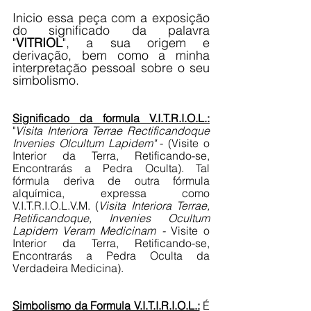
Inicio essa peça com a exposição 
do significado da palavra 
"
VITRIOL
", a sua origem e 
derivação, bem como a minha 
interpretação pessoal sobre o seu 
simbolismo.
Significado da formula V.I.T.R.I.O.L.:
"
Visita Interiora Terrae Rectificandoque 
Invenies Olcultum Lapidem"
 - (Visite o 
Interior da Terra, Retificando-se, 
Encontrarás a Pedra Oculta). Tal 
fórmula deriva de outra fórmula 
alquímica, expressa como 
V.I.T.R.I.O.L.V.M. (
Visita Interiora Terrae, 
Retificandoque, Invenies Ocultum 
Lapidem Veram Medicinam - 
Visite o 
Interior da Terra, Retificando-se, 
Encontrarás a Pedra Oculta da 
Verdadeira Medicina).
Simbolismo da Formula V.I.T.I.R.I.O.L.:
 É 